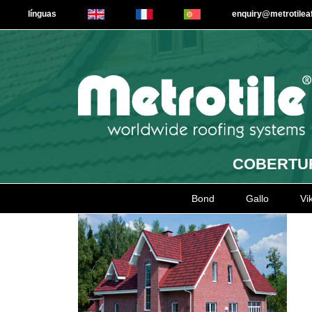
línguas
enquiry@metrotile
COBERTUR
Bond
Gallo
Vi