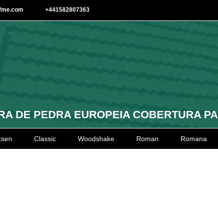
afme.com
+441582807363
A DE PEDRA EUROPEIA COBERTURA P
ksen
Classic
Woodshake
Roman
Romana