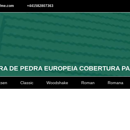
afme.com
+441582807363
A DE PEDRA EUROPEIA COBERTURA P
ksen
Classic
Woodshake
Roman
Romana