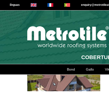
línguas
enquiry@metrotile
COBERTUR
Bond
Gallo
Vi