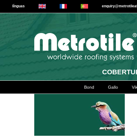
línguas
enquiry@metrotile
COBERTUR
Bond
Gallo
Vi