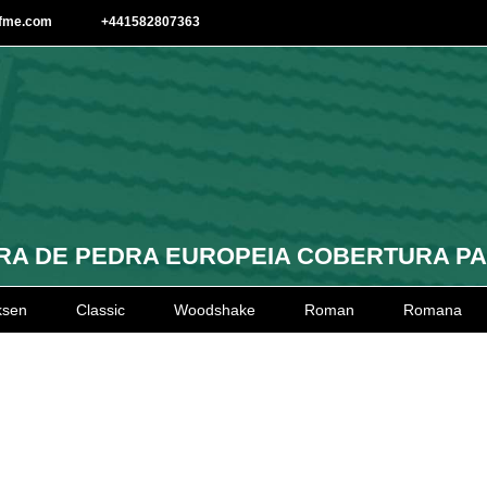
afme.com
+441582807363
A DE PEDRA EUROPEIA COBERTURA P
ksen
Classic
Woodshake
Roman
Romana